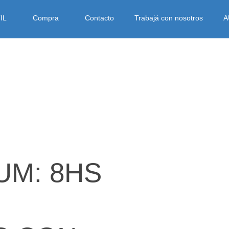
IL
Compra
Contacto
Trabajá con nosotros
A
UM: 8HS
S