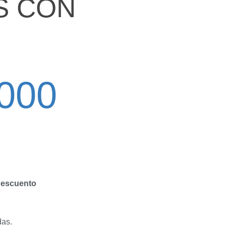
S CON
000
descuento
das.