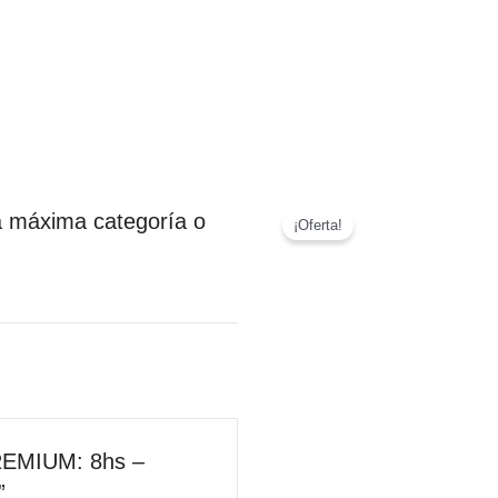
a máxima categoría o
¡Oferta!
PREMIUM: 8hs –
”