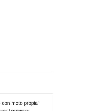
e con moto propia”
icada.
Los campos