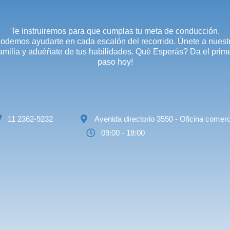
Te instruiremos para que cumplas tu meta de conducción.
odemos ayudarte en cada escalón del recorrido. Únete a nuest
amilia y aduéñate de tus habilidades. Qué Esperás? Da el prim
paso hoy!
11 2362-9232
Avenida directorio 3550 - Oficina comerc
09:00 - 18:00