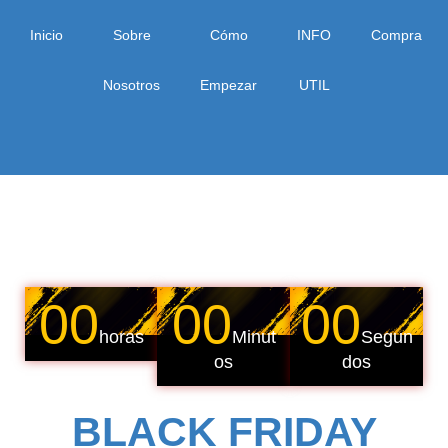
Inicio
Sobre
Cómo
INFO
Compra
Nosotros
Empezar
UTIL
00
00
00
horas
Minut
Segun
os
dos
BLACK FRIDAY