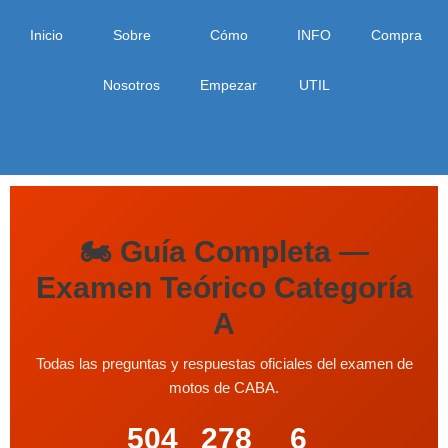
Inicio
Sobre
Cómo
INFO
Compra
Nosotros
Empezar
UTIL
🏍️ Guía Completa —
Examen Teórico Categoría
A
Todas las preguntas y respuestas oficiales del examen de
motos de CABA.
504
278
6